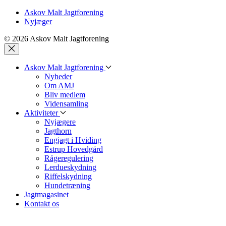
Askov Malt Jagtforening
Nyjæger
© 2026 Askov Malt Jagtforening
Askov Malt Jagtforening
Nyheder
Om AMJ
Bliv medlem
Vidensamling
Aktiviteter
Nyjægere
Jagthorn
Engjagt i Hviding
Estrup Hovedgård
Rågeregulering
Lerdueskydning
Riffelskydning
Hundetræning
Jagtmagasinet
Kontakt os