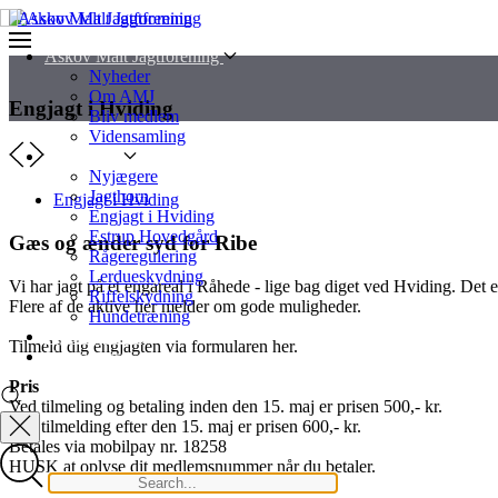
Askov Malt Jagtforening
Nyheder
Om AMJ
Engjagt i Hviding
Bliv medlem
Vidensamling
Aktiviteter
Nyjægere
Jagthorn
Engjagt i Hviding
Engjagt i Hviding
Estrup Hovedgård
Gæs og ænder syd for Ribe
Rågeregulering
Lerdueskydning
Vi har jagt på et engareal i Råhede - lige bag diget ved Hviding. Det 
Riffelskydning
Flere af de aktive her melder om gode muligheder.
Hundetræning
Jagtmagasinet
Tilmeld dig engjagten via formularen her.
Kontakt os
Pris
Ved tilmeling og betaling inden den 15. maj er prisen 500,- kr.
Ved tilmelding efter den 15. maj er prisen 600,- kr.
Betales via mobilpay nr. 18258
HUSK at oplyse dit medlemsnummer når du betaler.