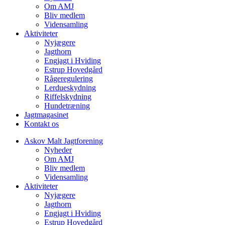
Om AMJ
Bliv medlem
Vidensamling
Aktiviteter
Nyjægere
Jagthorn
Engjagt i Hviding
Estrup Hovedgård
Rågeregulering
Lerdueskydning
Riffelskydning
Hundetræning
Jagtmagasinet
Kontakt os
Askov Malt Jagtforening
Nyheder
Om AMJ
Bliv medlem
Vidensamling
Aktiviteter
Nyjægere
Jagthorn
Engjagt i Hviding
Estrup Hovedgård