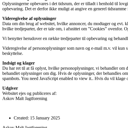
Oplysningerne opbevares i det tidsrum, der er tilladt i henhold til l
opbevaring. Det er derfor ikke muligt at angive en generel tidsramme f
Videregivelse af oplysninger
Data om din brug af websitet, hvilke annoncer, du modtager og evt. kli
hvilke tredjeparter, der er tale om, i afsnittet om ”Cookies” ovenfor.
Vi benytter herudover en række tredjeparter til opbevaring og behand
Videregivelse af personoplysninger som navn og e-mail m.v. vil kun sk
beskyttelse.
Indsigt og klager
Du har ret til at få oplyst, hvilke personoplysninger, vi behandler om 
behandlet oplysninger om dig. Hvis de oplysninger, der behandles om dig,
spambots. You need JavaScript enabled to view it.
. Hvis du vil klage 
Udgiver
Websitet ejes og publiceres af:
Askov Malt Jagtforening
Created: 15 January 2025
Askov Malt Jagtforening