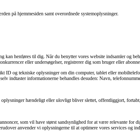
færden på hjemmesiden samt overordnede systemoplysninger.
fang kan henføres til dig. Når du benytter vores website indsamler og be
onkurrencer eller undersøgelser, registrerer dig som bruger eller abonnen
kt ID og tekniske oplysninger om din computer, tablet eller mobiltelefo
og selv indtaster informationerne behandles desuden: Navn, telefonnummer
e oplysninger hændeligt eller ulovligt bliver slettet, offentliggjort, fo
annoncer, som vil have størst sandsynlighed for at være relevante for dig
erudover anvender vi oplysningerne til at optimere vores services og in