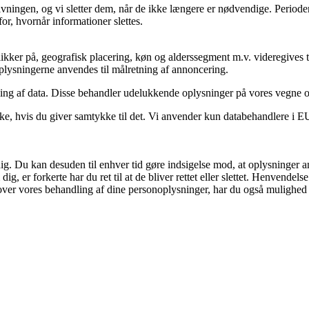
ovgivningen, og vi sletter dem, når de ikke længere er nødvendige. Peri
or, hvornår informationer slettes.
kker på, geografisk placering, køn og alderssegment m.v. videregives ti
 Oplysningerne anvendes til målretning af annoncering.
ling af data. Disse behandler udelukkende oplysninger på vores vegne 
e, hvis du giver samtykke til det. Vi anvender kun databehandlere i EU e
dig. Du kan desuden til enhver tid gøre indsigelse mod, at oplysninger a
 er forkerte har du ret til at de bliver rettet eller slettet. Henvendels
over vores behandling af dine personoplysninger, har du også mulighed fo