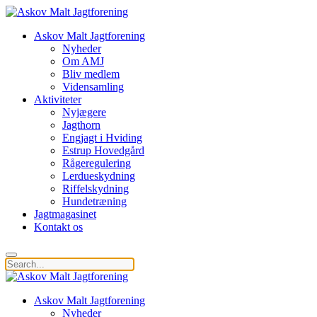
Askov Malt Jagtforening
Nyheder
Om AMJ
Bliv medlem
Vidensamling
Aktiviteter
Nyjægere
Jagthorn
Engjagt i Hviding
Estrup Hovedgård
Rågeregulering
Lerdueskydning
Riffelskydning
Hundetræning
Jagtmagasinet
Kontakt os
Askov Malt Jagtforening
Nyheder