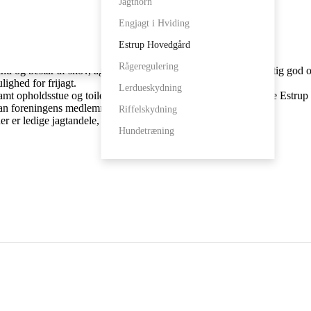
Jagthorn
Engjagt i Hviding
dgård
Estrup Hovedgård
Rågeregulering
and og består af skov, ager, remiser og vandhuller. Der er en rigtig god 
lighed for frijagt.
Lerdueskydning
samt opholdsstue og toilet i vestfløjen på den gamle og historiske Estru
 kan foreningens medlemmer købe en jagtandel.
Riffelskydning
er ledige jagtandele, eller evt. blive sat på venteliste.
Hundetræning