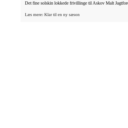
Det fine solskin lokkede frivillinge til Askov Malt Jagtfo
Læs mere: Klar til en ny sæson
Askov Malt Jagtforening
Kongeåvej 46
6600 Vejen
Info
Vedtægter
Cookies og privatlivspolitik
Danmarks Jægerforbund
Sol op og ned