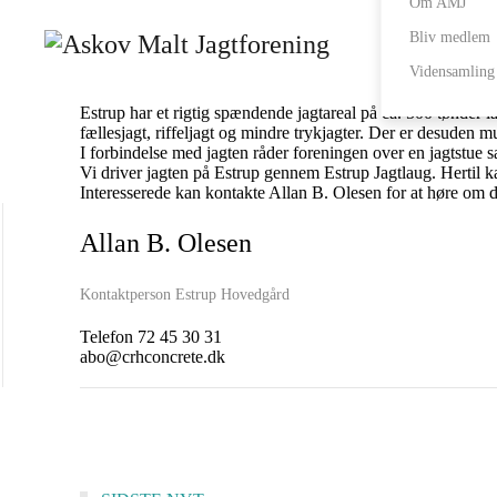
Om AMJ
Bliv medlem
Spændende jagtareal ved Estrup Hove
Vidensamling
Estrup har et rigtig spændende jagtareal på ca. 500 tønder l
fællesjagt, riffeljagt og mindre trykjagter. Der er desuden mu
I forbindelse med jagten råder foreningen over en jagtstue 
Vi driver jagten på Estrup gennem Estrup Jagtlaug. Hertil
Interesserede kan kontakte Allan B. Olesen for at høre om der 
Allan B. Olesen
Kontaktperson Estrup Hovedgård
Telefon 72 45 30 31
abo@crhconcrete.dk