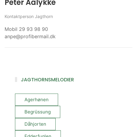
Peter Aalykke
Kontaktperson Jagthorn
Mobil 29 93 98 90
anpe@profibermail.dk
JAGTHORNSMELODIER
Agerhønen
Begrüssung
Dåhjorten
Edderfuglen